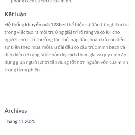
phong cách cá cược của mình.
Kết luận
Hệ thống
khuyến mãi 123bet
thể hiện sự đầu tư nghiêm túc
trong việc tạo ra môi trường giải trí rõ ràng và có lợi cho
người chơi. Từ thưởng tân thủ, nạp đầu, hoàn trả cho đến
sự kiện theo mùa, mỗi ưu đãi đều có cấu trúc minh bạch và
điều kiện rõ ràng. Việc nắm kỹ cách tham gia và quy định áp
dụng giúp người chơi tận dụng tốt hơn nguồn vốn của mình
trong từng phiên.
Archives
Tháng 11 2025