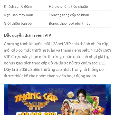
Khách sạn 0 đồng
Hỗ trợ phòng tiêu chuẩn
Ngôi sao may mắn
Thưởng tăng cấp số nhân
Giới thiệu bạn bè
Bonus theo lượt giới thiệu
Đặc quyền thành viên VIP
Chương trình khuyến mãi 123bet VIP chia thành nhiều cấp,
mỗi cấp có mức thưởng tuần và tháng riêng biệt. Người chơi
VIP được nâng hạn mức thưởng, nhận quà sinh nhật giá trị,
bonus giao dịch theo cấp độ và được hỗ trợ chăm sóc 1:1.
Đây là ưu đãi có biên thưởng cao nhất trong hệ thống do
được thiết kế cho nhóm thành viên hoạt động mạnh.