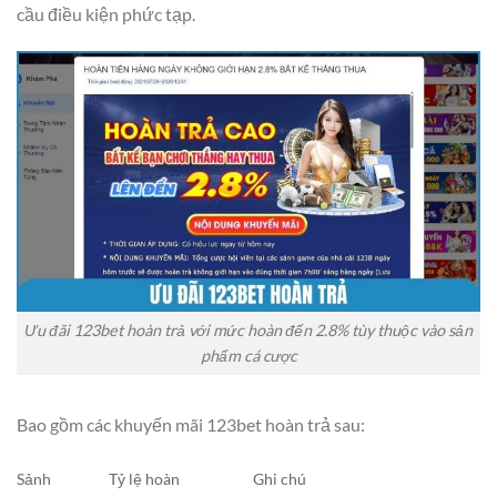
cầu điều kiện phức tạp.
Ưu đãi 123bet hoàn trả với mức hoàn đến 2.8% tùy thuộc vào sản
phẩm cá cược
Bao gồm các khuyến mãi 123bet hoàn trả sau:
Sảnh
Tỷ lệ hoàn
Ghi chú