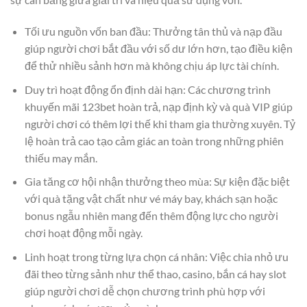
Tối ưu nguồn vốn ban đầu: Thưởng tân thủ và nạp đầu
giúp người chơi bắt đầu với số dư lớn hơn, tạo điều kiện
để thử nhiều sảnh hơn mà không chịu áp lực tài chính.
Duy trì hoạt động ổn định dài hạn: Các chương trình
khuyến mãi 123bet hoàn trả, nạp định kỳ và quà VIP giúp
người chơi có thêm lợi thế khi tham gia thường xuyên. Tỷ
lệ hoàn trả cao tạo cảm giác an toàn trong những phiên
thiếu may mắn.
Gia tăng cơ hội nhận thưởng theo mùa: Sự kiện đặc biệt
với quà tặng vật chất như vé máy bay, khách sạn hoặc
bonus ngẫu nhiên mang đến thêm động lực cho người
chơi hoạt động mỗi ngày.
Linh hoạt trong từng lựa chọn cá nhân: Việc chia nhỏ ưu
đãi theo từng sảnh như thể thao, casino, bắn cá hay slot
giúp người chơi dễ chọn chương trình phù hợp với