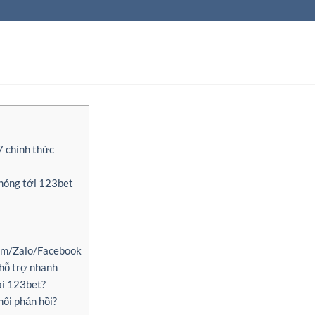
7 chính thức
hóng tới 123bet
ram/Zalo/Facebook
 hỗ trợ nhanh
ái 123bet?
hối phản hồi?