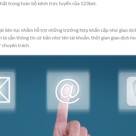
nhất trong toàn bộ kênh trực tuyến của 123bet.
ạt liên tục nhằm hỗ trợ những trường hợp khẩn cấp như giao dịch 
n bị sẵn thông tin cơ bản như tên tài khoản, thời gian giao dịch 
ợ chuyên trách.