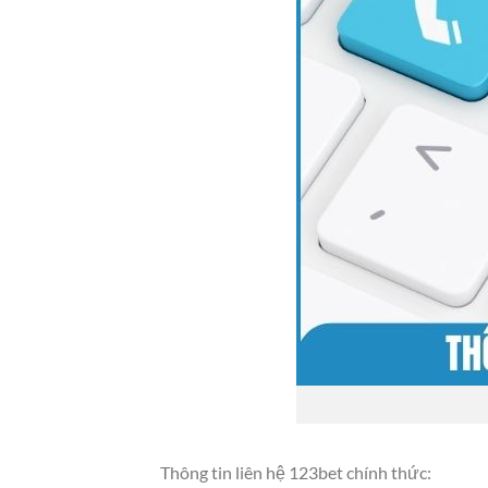
Thông tin liên hệ 123bet chính thức: