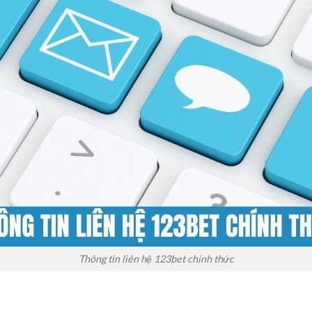
Thông tin liên hệ 123bet chính thức