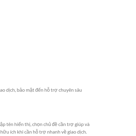
giao dịch, bảo mật đến hỗ trợ chuyên sâu
p tên hiển thị, chọn chủ đề cần trợ giúp và
 hữu ích khi cần hỗ trợ nhanh về giao dịch.