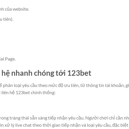
ính của website.
 tiên).
al Page.
 hệ nhanh chóng tới 123bet
ể phân loại yêu cầu theo mức độ ưu tiên, từ thông tin tài khoản, 
 liên hệ 123bet chính thống:
rong trạng thái sẵn sàng tiếp nhận yêu cầu. Người chơi chỉ cần nhậ
 xử lý live chat theo thời gian tiếp nhận và loại yêu cầu, đặc biệt