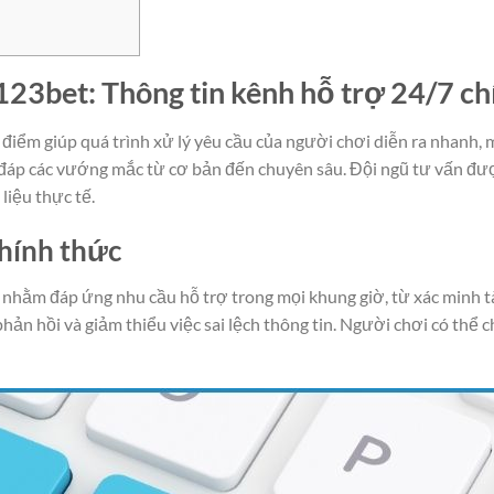
123bet: Thông tin kênh hỗ trợ 24/7 c
điểm giúp quá trình xử lý yêu cầu của người chơi diễn ra nhanh, 
 đáp các vướng mắc từ cơ bản đến chuyên sâu. Đội ngũ tư vấn đư
liệu thực tế.
chính thức
 nhằm đáp ứng nhu cầu hỗ trợ trong mọi khung giờ, từ xác minh t
phản hồi và giảm thiểu việc sai lệch thông tin. Người chơi có thể