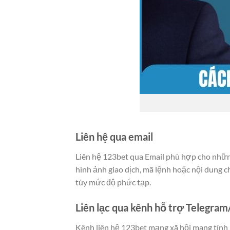
Liên hệ qua email
Liên hệ 123bet qua Email phù hợp cho những
hình ảnh giao dịch, mã lệnh hoặc nội dung c
tùy mức độ phức tạp.
Liên lạc qua kênh hỗ trợ Telegra
Kênh liên hệ 123bet mạng xã hội mang tính l