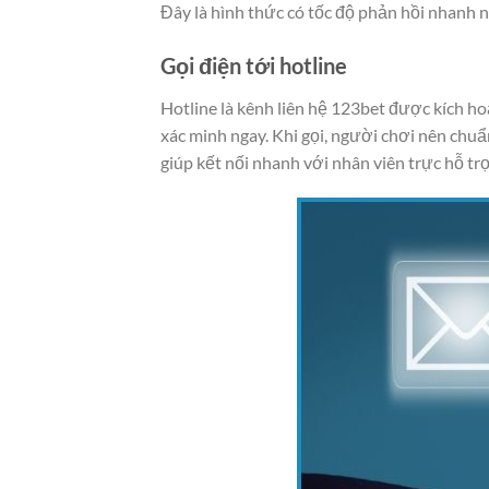
Đây là hình thức có tốc độ phản hồi nhanh 
Gọi điện tới hotline
Hotline là kênh liên hệ 123bet được kích ho
xác minh ngay. Khi gọi, người chơi nên chuẩ
giúp kết nối nhanh với nhân viên trực hỗ tr