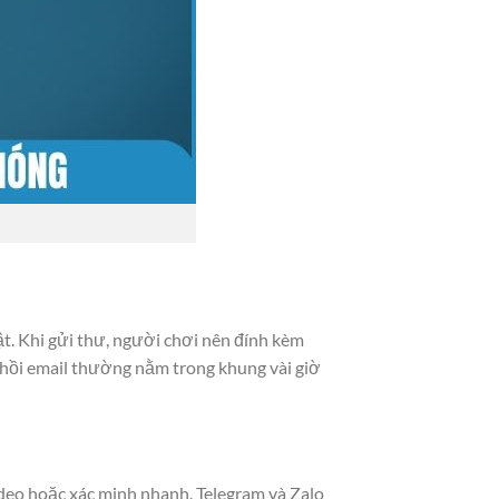
t. Khi gửi thư, người chơi nên đính kèm
n hồi email thường nằm trong khung vài giờ
ideo hoặc xác minh nhanh. Telegram và Zalo