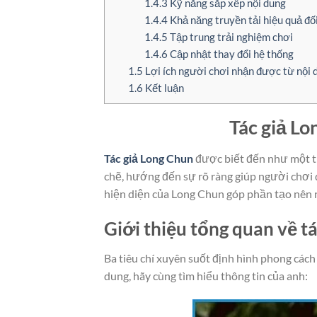
1.4.3
Kỹ năng sắp xếp nội dung
1.4.4
Khả năng truyền tải hiệu quả đối
1.4.5
Tập trung trải nghiệm chơi
1.4.6
Cập nhật thay đổi hệ thống
1.5
Lợi ích người chơi nhận được từ nội
1.6
Kết luận
Tác giả Lo
Tác giả Long Chun
được biết đến như một t
chẽ, hướng đến sự rõ ràng giúp người chơi d
hiện diện của Long Chun góp phần tạo nên n
Giới thiệu tổng quan về t
Ba tiêu chí xuyên suốt định hình phong cách 
dung, hãy cùng tìm hiểu thông tin của anh: