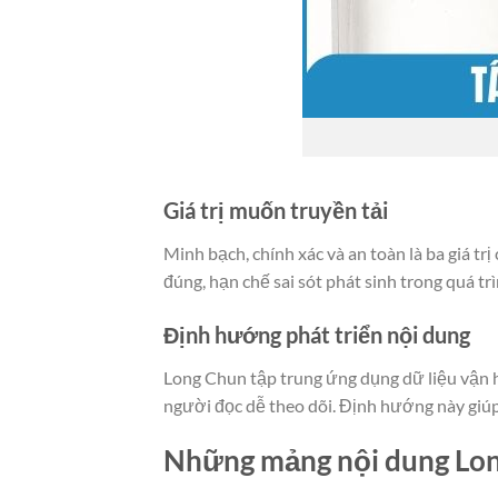
Giá trị muốn truyền tải
Minh bạch, chính xác và an toàn là ba giá tr
đúng, hạn chế sai sót phát sinh trong quá t
Định hướng phát triển nội dung
Long Chun tập trung ứng dụng dữ liệu vận hà
người đọc dễ theo dõi. Định hướng này giúp t
Những mảng nội dung Lon