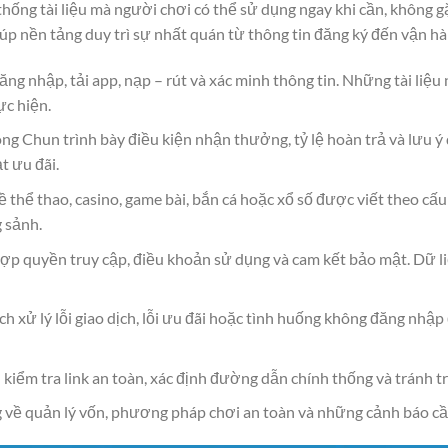
 thống tài liệu mà người chơi có thể sử dụng ngay khi cần, không 
iúp nền tảng duy trì sự nhất quán từ thông tin đăng ký đến vận hà
g nhập, tải app, nạp – rút và xác minh thông tin. Những tài liệu n
ực hiện.
ong Chun trình bày điều kiện nhận thưởng, tỷ lệ hoàn trả và lưu ý
ạt ưu đãi.
thể thao, casino, game bài, bắn cá hoặc xổ số được viết theo cấu 
 sảnh.
p quyền truy cập, điều khoản sử dụng và cam kết bảo mật. Dữ liệ
ch xử lý lỗi giao dịch, lỗi ưu đãi hoặc tình huống không đăng nh
iểm tra link an toàn, xác định đường dẫn chính thống và tránh tr
 về quản lý vốn, phương pháp chơi an toàn và những cảnh báo cần