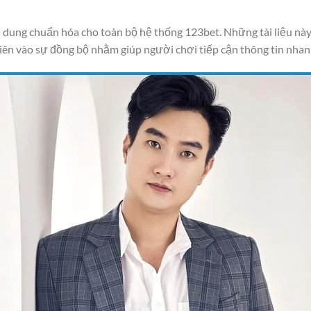
i dung chuẩn hóa cho toàn bộ hệ thống 123bet. Những tài liệu n
iên vào sự đồng bộ nhằm giúp người chơi tiếp cận thông tin nhan