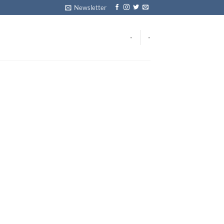
Newsletter
-
-