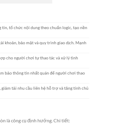
 tin, tổ chức nội dung theo chuẩn logic, tạo nền
tài khoản, bảo mật và quy trình giao dịch. Mạnh
 hợp cho người chơi tự thao tác và xử lý tình
Đảm bảo thông tin nhất quán để người chơi thao
, giảm tải nhu cầu liên hệ hỗ trợ và tăng tính chủ
òn là công cụ định hướng. Chi tiết: