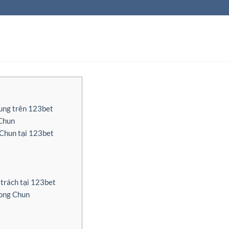
dung trên 123bet
 Chun
 Chun tại 123bet
trách tại 123bet
Long Chun