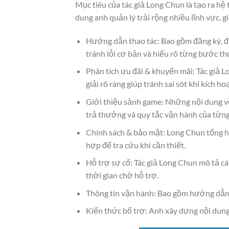
Mục tiêu của tác giả Long Chun là tạo ra hệ
dung anh quản lý trải rộng nhiều lĩnh vực, g
Hướng dẫn thao tác: Bao gồm đăng ký, đăn
tránh lỗi cơ bản và hiểu rõ từng bước th
Phân tích ưu đãi & khuyến mãi: Tác giả L
giải rõ ràng giúp tránh sai sót khi kích ho
Giới thiệu sảnh game: Những nội dung về 
trả thưởng và quy tắc vận hành của từng
Chính sách & bảo mật: Long Chun tổng hợ
hợp để tra cứu khi cần thiết.
Hỗ trợ sự cố: Tác giả Long Chun mô tả cá
thời gian chờ hỗ trợ.
Thông tin vận hành: Bao gồm hướng dẫn k
Kiến thức bổ trợ: Anh xây dựng nội dung