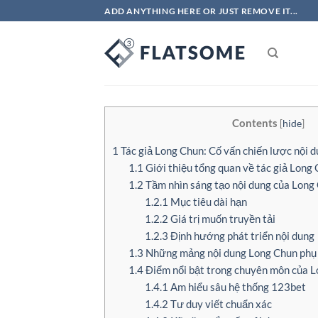
Bỏ
ADD ANYTHING HERE OR JUST REMOVE IT...
qua
nội
dung
Contents
[
hide
]
1
Tác giả Long Chun: Cố vấn chiến lược nội 
1.1
Giới thiệu tổng quan về tác giả Long
1.2
Tầm nhìn sáng tạo nội dung của Long
1.2.1
Mục tiêu dài hạn
1.2.2
Giá trị muốn truyền tải
1.2.3
Định hướng phát triển nội dung
1.3
Những mảng nội dung Long Chun phụ 
1.4
Điểm nổi bật trong chuyên môn của 
1.4.1
Am hiểu sâu hệ thống 123bet
1.4.2
Tư duy viết chuẩn xác